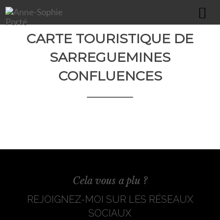
CARTE TOURISTIQUE DE
HOME
SARREGUEMINES
À PROPOS
CONFLUENCES
PORTFOLIO
COMMUNICATION GLOBALE
ÉDITION & PRINT
WEBDESIGN
IMPRESSION XXL
PACKAGING / TEXTILE / GOODIES
Cela vous a plu ?
ILLUSTRATIONS
REJOIGNEZ-MOI SUR LES RÉSEAUX
SOCIAUX
CONTACT