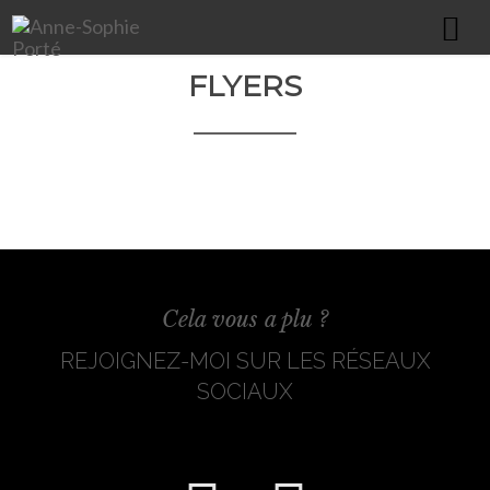
FLYERS
HOME
À PROPOS
PORTFOLIO
COMMUNICATION GLOBALE
ÉDITION & PRINT
WEBDESIGN
Cela vous a plu ?
IMPRESSION XXL
REJOIGNEZ-MOI SUR LES RÉSEAUX
PACKAGING / TEXTILE / GOODIES
SOCIAUX
ILLUSTRATIONS
CONTACT