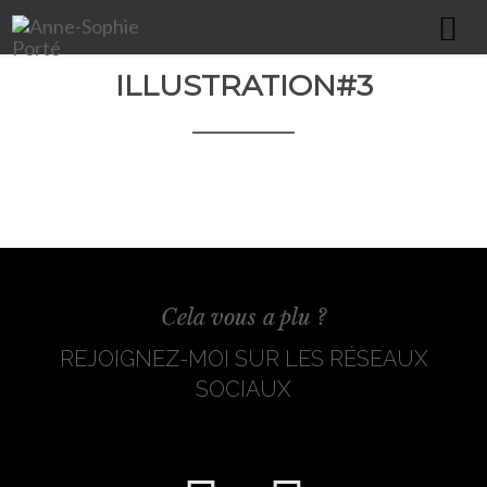
ILLUSTRATION#3
HOME
À PROPOS
PORTFOLIO
COMMUNICATION GLOBALE
ÉDITION & PRINT
WEBDESIGN
Cela vous a plu ?
IMPRESSION XXL
REJOIGNEZ-MOI SUR LES RÉSEAUX
PACKAGING / TEXTILE / GOODIES
SOCIAUX
ILLUSTRATIONS
CONTACT