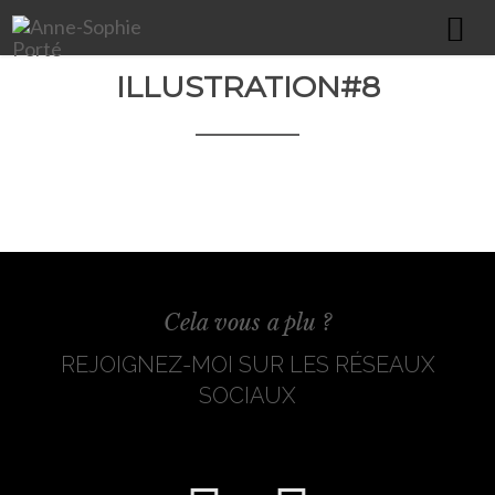
ILLUSTRATION#8
HOME
À PROPOS
PORTFOLIO
COMMUNICATION GLOBALE
ÉDITION & PRINT
WEBDESIGN
Cela vous a plu ?
IMPRESSION XXL
REJOIGNEZ-MOI SUR LES RÉSEAUX
PACKAGING / TEXTILE / GOODIES
SOCIAUX
ILLUSTRATIONS
CONTACT