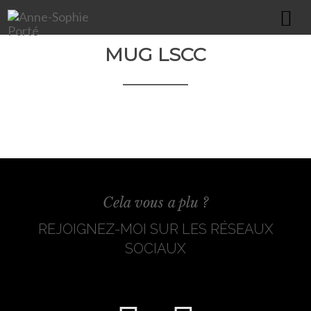
MUG LSCC
HOME
À PROPOS
PORTFOLIO
COMMUNICATION GLOBALE
ÉDITION & PRINT
WEBDESIGN
Cela vous a plu ?
IMPRESSION XXL
REJOIGNEZ-MOI SUR LES RÉSEAUX
PACKAGING / TEXTILE / GOODIES
SOCIAUX
ILLUSTRATIONS
CONTACT