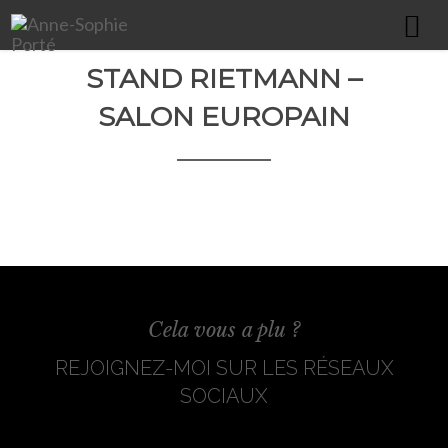
STAND RIETMANN –
HOME
SALON EUROPAIN
À PROPOS
PORTFOLIO
COMMUNICATION GLOBALE
ÉDITION & PRINT
WEBDESIGN
IMPRESSION XXL
Cela vous a plu ?
PACKAGING / TEXTILE / GOODIES
REJOIGNEZ-MOI SUR LES RÉSEAUX
ILLUSTRATIONS
SOCIAUX
CONTACT