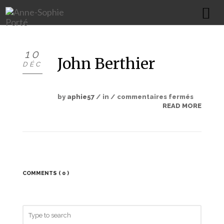
HOME
10
John Berthier
DÉC
À PROPOS
PORTFOLIO
by
aphie57
/ in /
commentaires fermés
READ MORE
COMMUNICATION GLOBALE
ÉDITION & PRINT
WEBDESIGN
IMPRESSION XXL
COMMENTS
( 0 )
PACKAGING / TEXTILE / GOODIES
ILLUSTRATIONS
CONTACT